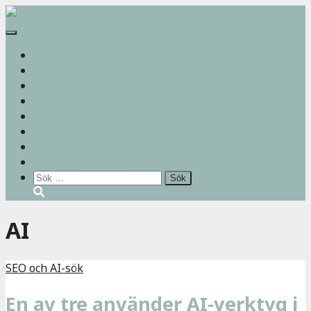
Slå
på/av
Webbstrategi
navigering
CMS
UX och innehåll
Tillgänglighet
SEO och AI-sök
Webbanalys
Gratisverktyg
Vanliga frågor
Sök
efter:
AI
SEO och AI-sök
En av tre använder AI-verktyg i