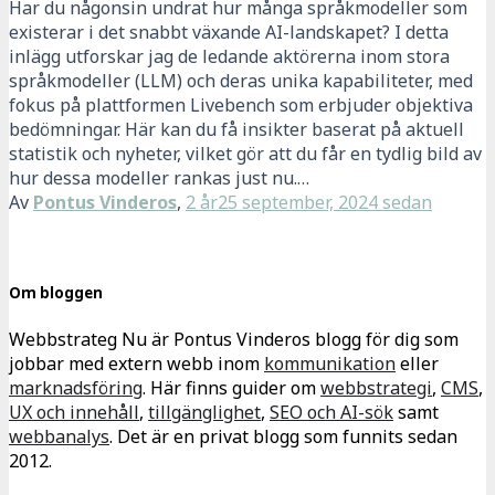
Har du någonsin undrat hur många språkmodeller som
existerar i det snabbt växande AI-landskapet? I detta
inlägg utforskar jag de ledande aktörerna inom stora
språkmodeller (LLM) och deras unika kapabiliteter, med
fokus på plattformen Livebench som erbjuder objektiva
bedömningar. Här kan du få insikter baserat på aktuell
statistik och nyheter, vilket gör att du får en tydlig bild av
hur dessa modeller rankas just nu.…
Av
Pontus Vinderos
,
2 år
25 september, 2024
sedan
Om bloggen
Webbstrateg Nu är Pontus Vinderos blogg för dig som
jobbar med extern webb inom
kommunikation
eller
marknadsföring
. Här finns guider om
webbstrategi
,
CMS
,
UX och innehåll
,
tillgänglighet
,
SEO och AI-sök
samt
webbanalys
. Det är en privat blogg som funnits sedan
2012.