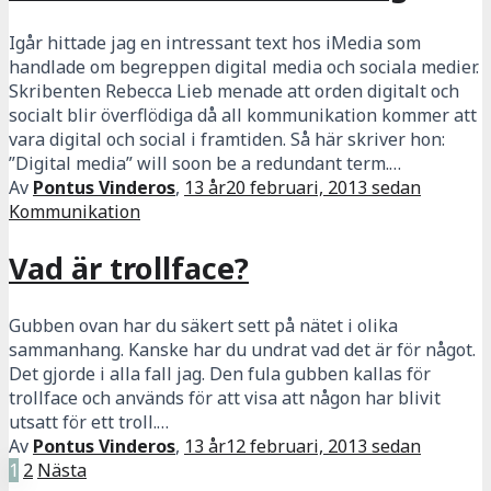
Igår hittade jag en intressant text hos iMedia som
handlade om begreppen digital media och sociala medier.
Skribenten Rebecca Lieb menade att orden digitalt och
socialt blir överflödiga då all kommunikation kommer att
vara digital och social i framtiden. Så här skriver hon:
”Digital media” will soon be a redundant term.…
Av
Pontus Vinderos
,
13 år
20 februari, 2013
sedan
Kommunikation
Vad är trollface?
Gubben ovan har du säkert sett på nätet i olika
sammanhang. Kanske har du undrat vad det är för något.
Det gjorde i alla fall jag. Den fula gubben kallas för
trollface och används för att visa att någon har blivit
utsatt för ett troll.…
Av
Pontus Vinderos
,
13 år
12 februari, 2013
sedan
Sidnumrering
1
2
Nästa