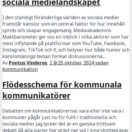
sociala medielandskapet
I den ständigt föränderliga världen av sociala medier
framstår känslor som en central faktor för hur innehåll
sprids och skapar engagemang. Medieakademins
Maktbarometer ger oss en inblick i vilka aktörer som har
mest inflytande på plattformar som YouTube, Facebook,
Instagram, TikTok och X, och belyser hur både humor och
känslomässiga teman formar diskussionerna.…
Av
Pontus Vinderos
,
2 år
25 oktober, 2024
sedan
Kommunikation
Flödesschema för kommunala
kommunikatörer
Debatten om kommunikatörernas vara eller inte vara i
kommuner pågår just nu för fullt i traditionella och
sociala medier. Jag tycker det är en ganska tröttsam
debatt då alla parter har grävt ner sig i sina skyttegravar.