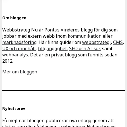
för
inlägg
Om bloggen
Webbstrateg Nu är Pontus Vinderos blogg för dig som
jobbar med extern webb inom
kommunikation
eller
marknadsföring
. Här finns guider om
webbstrategi
,
CMS
,
UX och innehåll
,
tillgänglighet
,
SEO och AI-sök
samt
webbanalys
. Det är en privat blogg som funnits sedan
2012.
Mer om bloggen
Nyhetsbrev
Få mejl när bloggen publicerar nya inlägg genom att
skriva upp dig på bloggens nyhetsbrev. Nyhetsbrevet