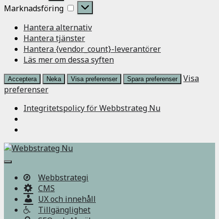
Marknadsföring
Marknadsföring
Hantera alternativ
Hantera tjänster
Hantera {vendor_count}-leverantörer
Läs mer om dessa syften
Visa
Acceptera
Neka
Visa preferenser
Spara preferenser
preferenser
Integritetspolicy för Webbstrateg Nu
Slå
på/av
Webbstrategi
navigering
CMS
UX och innehåll
Tillgänglighet