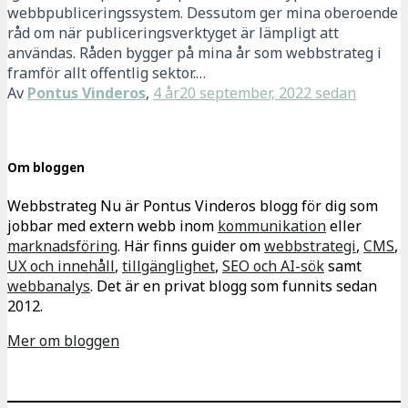
webbpubliceringssystem. Dessutom ger mina oberoende
råd om när publiceringsverktyget är lämpligt att
användas. Råden bygger på mina år som webbstrateg i
framför allt offentlig sektor.…
Av
Pontus Vinderos
,
4 år
20 september, 2022
sedan
Om bloggen
Webbstrateg Nu är Pontus Vinderos blogg för dig som
jobbar med extern webb inom
kommunikation
eller
marknadsföring
. Här finns guider om
webbstrategi
,
CMS
,
UX och innehåll
,
tillgänglighet
,
SEO och AI-sök
samt
webbanalys
. Det är en privat blogg som funnits sedan
2012.
Mer om bloggen