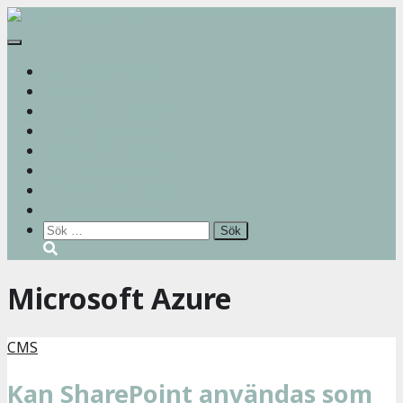
Slå
på/av
Webbstrategi
navigering
CMS
UX och innehåll
Tillgänglighet
SEO och AI-sök
Webbanalys
Gratisverktyg
Vanliga frågor
Sök
efter:
Microsoft Azure
CMS
Kan SharePoint användas som