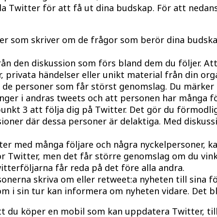
da Twitter för att få ut dina budskap. För att neda
er som skriver om de frågor som berör dina budskap
ån den diskussion som förs bland dem du följer. Att 
 privata händelser eller unikt material från din org
så de personer som får störst genomslag. Du märker 
er i andras tweets och att personen har många föl
punkt 3 att följa dig på Twitter. Det gör du förmodl
ssioner där dessa personer är delaktiga. Med diskus
er med många följare och några nyckelpersoner, kan
 Twitter, men det får större genomslag om du vinkla
tterföljarna får reda på det före alla andra.
onerna skriva om eller retweet:a nyheten till sina 
om i sin tur kan informera om nyheten vidare. Det bl
 att du köper en mobil som kan uppdatera Twitter, ti