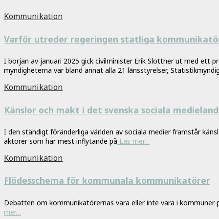
Kommunikation
Varför utreder regeringen statliga kommunikatö
I början av januari 2025 gick civilminister Erik Slottner ut med 
myndigheterna var bland annat alla 21 länsstyrelser, Statistikmyn
Kommunikation
Känslor och makt i det svenska sociala medielan
I den ständigt föränderliga världen av sociala medier framstår kän
aktörer som har mest inflytande på
Läs mer…
Kommunikation
Flödesschema för kommunala kommunikatörer
Debatten om kommunikatörernas vara eller inte vara i kommuner pågår 
mer…