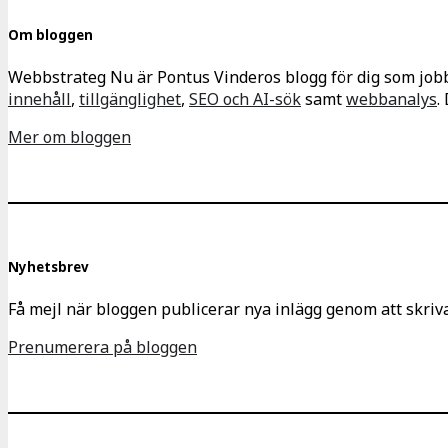
Om bloggen
Webbstrateg Nu är Pontus Vinderos blogg för dig som jo
innehåll
,
tillgänglighet
,
SEO och AI-sök
samt
webbanalys
.
Mer om bloggen
Nyhetsbrev
Få mejl när bloggen publicerar nya inlägg genom att skr
Prenumerera på bloggen