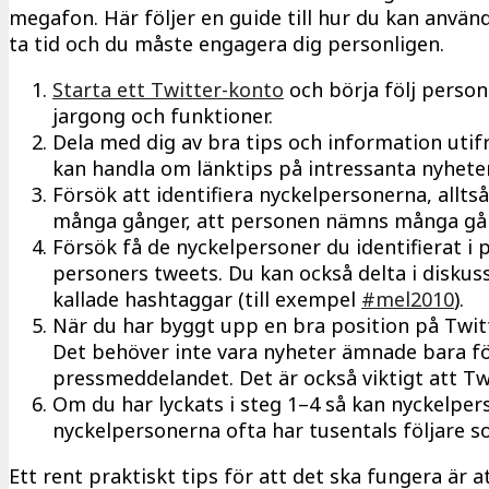
megafon. Här följer en guide till hur du kan använ
ta tid och du måste engagera dig personligen.
Starta ett Twitter-konto
och börja följ person
jargong och funktioner.
Dela med dig av bra tips och information utifr
kan handla om länktips på intressanta nyheter,
Försök att identifiera nyckelpersonerna, allt
många gånger, att personen nämns många gång
Försök få de nyckelpersoner du identifierat i 
personers tweets. Du kan också delta i disku
kallade hashtaggar (till exempel
#mel2010
).
När du har byggt upp en bra position på Twitt
Det behöver inte vara nyheter ämnade bara för
pressmeddelandet. Det är också viktigt att Twi
Om du har lyckats i steg 1–4 så kan nyckelpers
nyckelpersonerna ofta har tusentals följare s
Ett rent praktiskt tips för att det ska fungera är