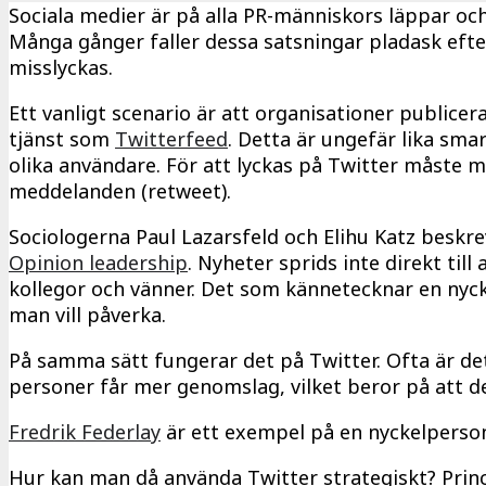
Sociala medier är på alla PR-människors läppar oc
Många gånger faller dessa satsningar pladask eft
misslyckas.
Ett vanligt scenario är att organisationer publice
tjänst som
Twitterfeed
. Detta är ungefär lika sma
olika användare. För att lyckas på Twitter måste m
meddelanden (retweet).
Sociologerna Paul Lazarsfeld och Elihu Katz beskre
Opinion leadership
. Nyheter sprids inte direkt til
kollegor och vänner. Det som kännetecknar en nycke
man vill påverka.
På samma sätt fungerar det på Twitter. Ofta är d
personer får mer genomslag, vilket beror på att de
Fredrik Federlay
är ett exempel på en nyckelperson
Hur kan man då använda Twitter strategiskt? Princ