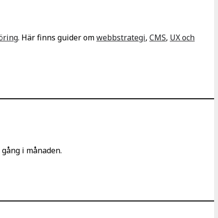
öring
. Här finns guider om
webbstrategi
,
CMS
,
UX och
n gång i månaden.