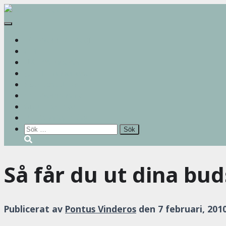
Slå
på/av
Webbstrategi
navigering
CMS
UX och innehåll
Tillgänglighet
SEO och AI-sök
Webbanalys
Gratisverktyg
Vanliga frågor
Sök
efter:
Så får du ut dina bu
Publicerat av
Pontus Vinderos
den
7 februari, 201