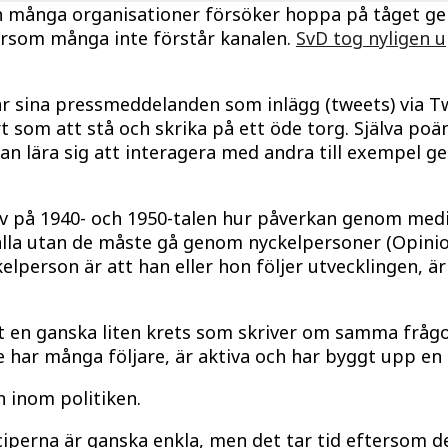
h många organisationer försöker hoppa på tåget gen
ersom många inte förstår kanalen.
SvD tog nyligen u
rar sina pressmeddelanden som inlägg (tweets) via Tw
rt som att stå och skrika på ett öde torg. Själva 
an lära sig att interagera med andra till exempel ge
v på 1940- och 1950-talen hur påverkan genom media
l alla utan de måste gå genom nyckelpersoner (Opinion
lperson är att han eller hon följer utvecklingen, ä
et en ganska liten krets som skriver om samma fråg
 har många följare, är aktiva och har byggt upp en b
 inom politiken.
iperna är ganska enkla, men det tar tid eftersom de