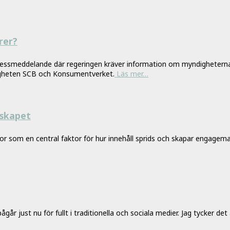
rer?
ett pressmeddelande där regeringen kräver information om myndighet
digheten SCB och Konsumentverket.
Läs mer…
dskapet
slor som en central faktor för hur innehåll sprids och skapar engage
just nu för fullt i traditionella och sociala medier. Jag tycker det 